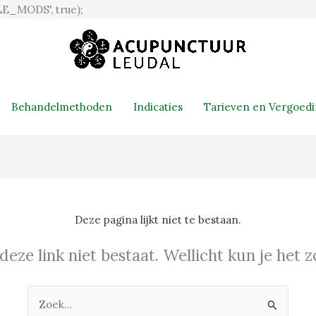
Ga
E_MODS', true);
naar
de
inhoud
Behandelmethoden
Indicaties
Tarieven en Vergoed
Deze pagina lijkt niet te bestaan.
 deze link niet bestaat. Wellicht kun je het
Zoek