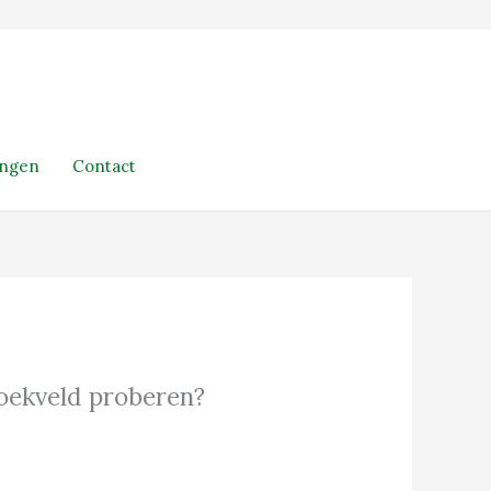
ingen
Contact
 zoekveld proberen?