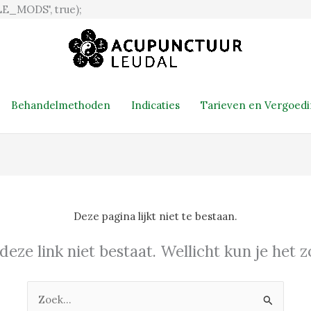
Ga
E_MODS', true);
naar
de
inhoud
Behandelmethoden
Indicaties
Tarieven en Vergoed
Deze pagina lijkt niet te bestaan.
 deze link niet bestaat. Wellicht kun je het
Zoek