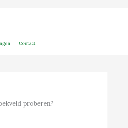
ingen
Contact
 zoekveld proberen?