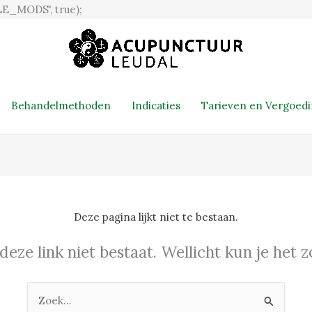
Ga
E_MODS', true);
naar
de
inhoud
Behandelmethoden
Indicaties
Tarieven en Vergoed
Deze pagina lijkt niet te bestaan.
 deze link niet bestaat. Wellicht kun je het
Zoek