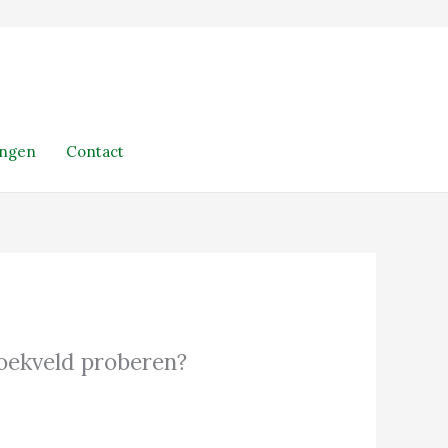
ingen
Contact
 zoekveld proberen?