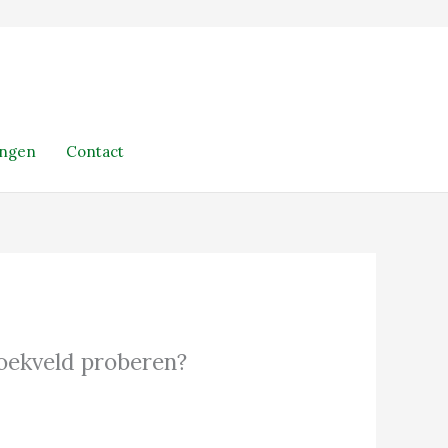
ingen
Contact
 zoekveld proberen?