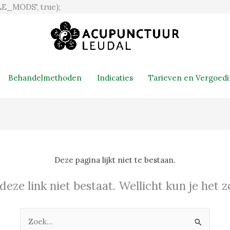
Ga
E_MODS', true);
naar
de
inhoud
Behandelmethoden
Indicaties
Tarieven en Vergoed
Deze pagina lijkt niet te bestaan.
 deze link niet bestaat. Wellicht kun je het
Zoek