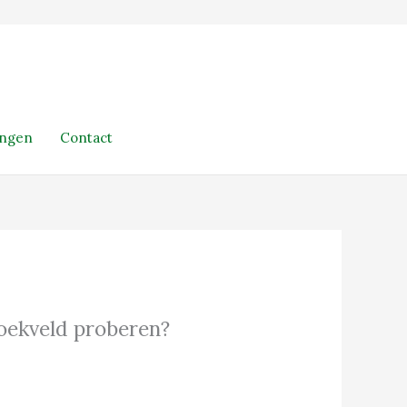
ingen
Contact
 zoekveld proberen?