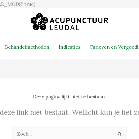
Ga
E_MODS', true);
naar
de
inhoud
Behandelmethoden
Indicaties
Tarieven en Vergoed
Deze pagina lijkt niet te bestaan.
 deze link niet bestaat. Wellicht kun je het
Zoek