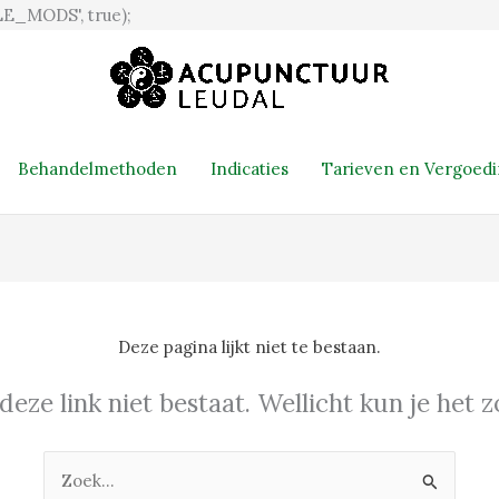
Ga
E_MODS', true);
naar
de
inhoud
Behandelmethoden
Indicaties
Tarieven en Vergoed
Deze pagina lijkt niet te bestaan.
 deze link niet bestaat. Wellicht kun je het
Zoek