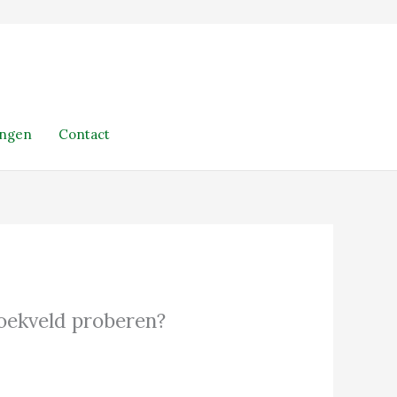
ingen
Contact
 zoekveld proberen?