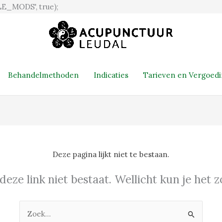
Ga
E_MODS', true);
naar
de
inhoud
Behandelmethoden
Indicaties
Tarieven en Vergoed
Deze pagina lijkt niet te bestaan.
 deze link niet bestaat. Wellicht kun je het
Zoek