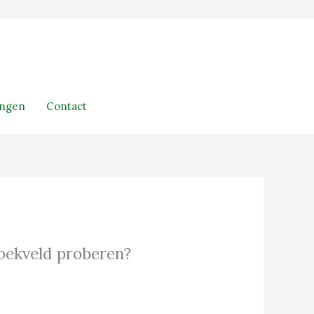
ingen
Contact
 zoekveld proberen?