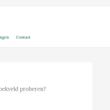
ingen
Contact
 zoekveld proberen?