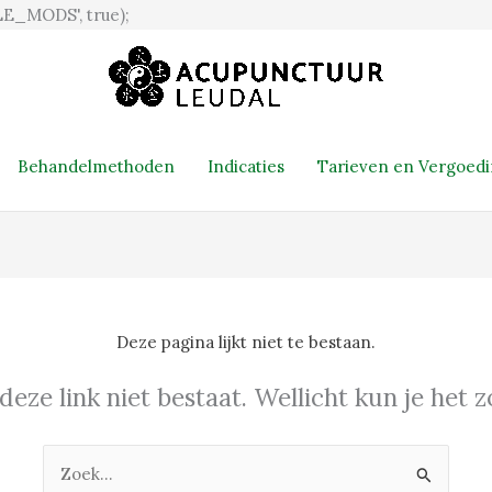
Ga
E_MODS', true);
naar
de
inhoud
Behandelmethoden
Indicaties
Tarieven en Vergoed
Deze pagina lijkt niet te bestaan.
 deze link niet bestaat. Wellicht kun je het
Zoek