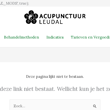
Ga
E_MODS', true);
naar
de
inhoud
Behandelmethoden
Indicaties
Tarieven en Vergoed
Deze pagina lijkt niet te bestaan.
 deze link niet bestaat. Wellicht kun je het
Zoek