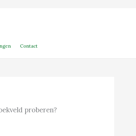
ingen
Contact
 zoekveld proberen?