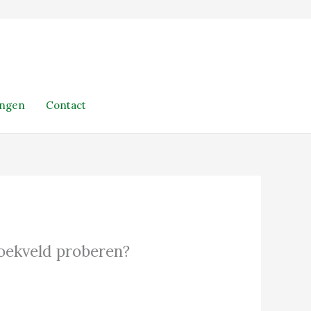
ingen
Contact
 zoekveld proberen?