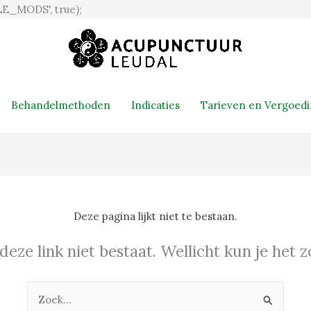
Ga
E_MODS', true);
naar
de
inhoud
Behandelmethoden
Indicaties
Tarieven en Vergoed
Deze pagina lijkt niet te bestaan.
 deze link niet bestaat. Wellicht kun je het
Zoek