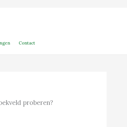
ingen
Contact
 zoekveld proberen?