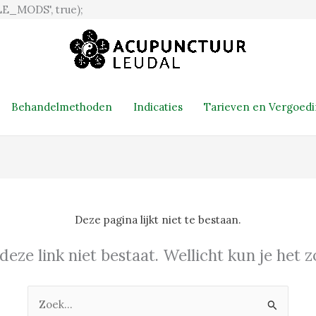
Ga
E_MODS', true);
naar
de
inhoud
Behandelmethoden
Indicaties
Tarieven en Vergoed
Deze pagina lijkt niet te bestaan.
 deze link niet bestaat. Wellicht kun je het
Zoek