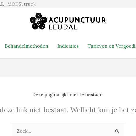
Ga
E_MODS', true);
naar
de
inhoud
Behandelmethoden
Indicaties
Tarieven en Vergoed
Deze pagina lijkt niet te bestaan.
 deze link niet bestaat. Wellicht kun je het
Zoek