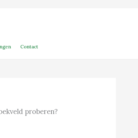
ingen
Contact
 zoekveld proberen?