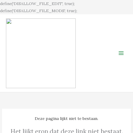
Ga
define('DISALLOW_FILE_EDIT', true);
naar
define('DISALLOW_FILE_MODS', true);
de
inhoud
Deze pagina lijkt niet te bestaan.
Het lijkt erop dat deze link niet bestaat.