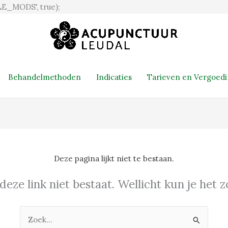
Ga
E_MODS', true);
naar
de
inhoud
Behandelmethoden
Indicaties
Tarieven en Vergoed
Deze pagina lijkt niet te bestaan.
 deze link niet bestaat. Wellicht kun je het
Zoek