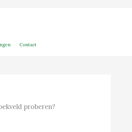
ingen
Contact
 zoekveld proberen?