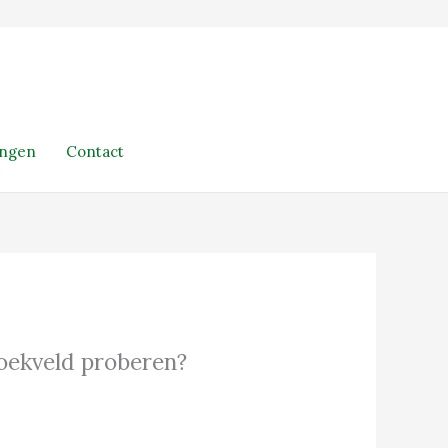
ingen
Contact
 zoekveld proberen?