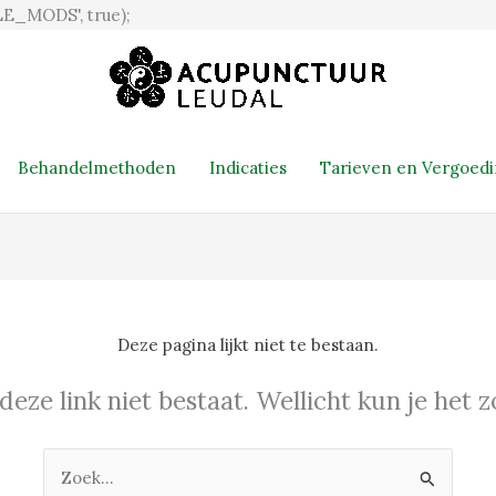
Ga
E_MODS', true);
naar
de
inhoud
Behandelmethoden
Indicaties
Tarieven en Vergoed
Deze pagina lijkt niet te bestaan.
 deze link niet bestaat. Wellicht kun je het
Zoek