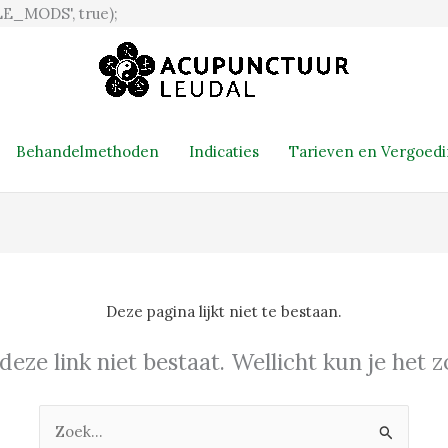
Ga
E_MODS', true);
naar
de
inhoud
Behandelmethoden
Indicaties
Tarieven en Vergoed
Deze pagina lijkt niet te bestaan.
 deze link niet bestaat. Wellicht kun je het
Zoek