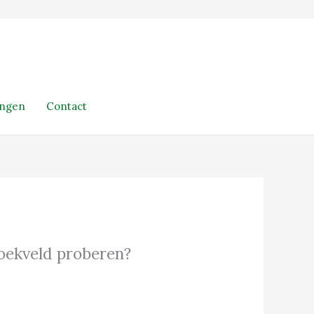
ingen
Contact
 zoekveld proberen?