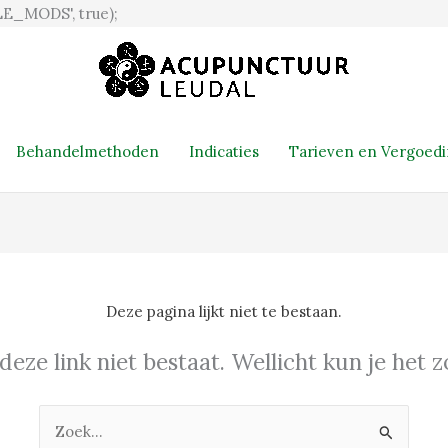
Ga
E_MODS', true);
naar
de
inhoud
Behandelmethoden
Indicaties
Tarieven en Vergoed
Deze pagina lijkt niet te bestaan.
 deze link niet bestaat. Wellicht kun je het
Zoek