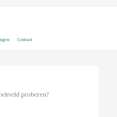
ingen
Contact
 zoekveld proberen?