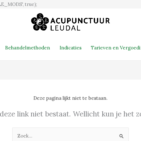
Ga
E_MODS', true);
naar
de
inhoud
Behandelmethoden
Indicaties
Tarieven en Vergoed
Deze pagina lijkt niet te bestaan.
 deze link niet bestaat. Wellicht kun je het
Zoek