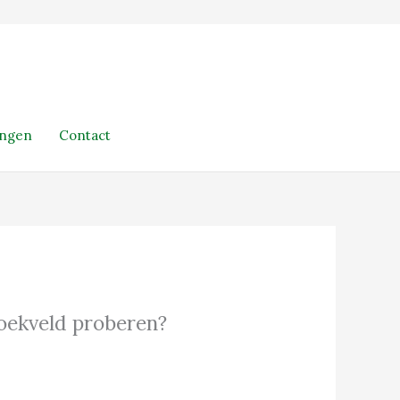
ingen
Contact
 zoekveld proberen?