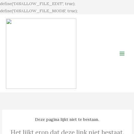
Ga
define('DISALLOW_FILE_EDIT', true);
naar
define('DISALLOW_FILE_MODS', true);
de
inhoud
Deze pagina lijkt niet te bestaan.
Het lijkt erop dat deze link niet bestaat.