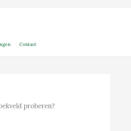
ingen
Contact
 zoekveld proberen?