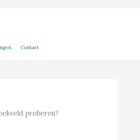
ingen
Contact
 zoekveld proberen?