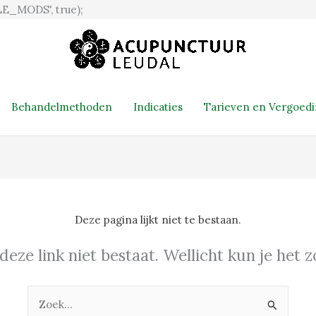
Ga
E_MODS', true);
naar
de
inhoud
Behandelmethoden
Indicaties
Tarieven en Vergoed
Deze pagina lijkt niet te bestaan.
 deze link niet bestaat. Wellicht kun je het
Zoek