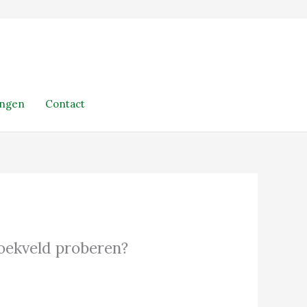
ingen
Contact
 zoekveld proberen?