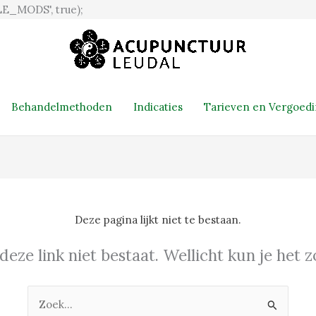
Ga
E_MODS', true);
naar
de
inhoud
Behandelmethoden
Indicaties
Tarieven en Vergoed
Deze pagina lijkt niet te bestaan.
 deze link niet bestaat. Wellicht kun je het
Zoek