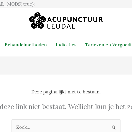
Ga
E_MODS', true);
naar
de
inhoud
Behandelmethoden
Indicaties
Tarieven en Vergoed
Deze pagina lijkt niet te bestaan.
 deze link niet bestaat. Wellicht kun je het
Zoek