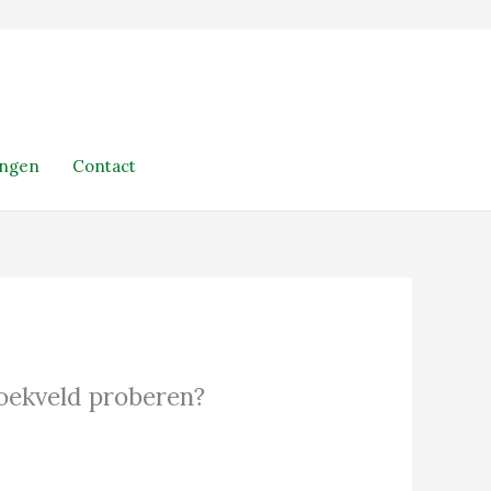
ingen
Contact
 zoekveld proberen?