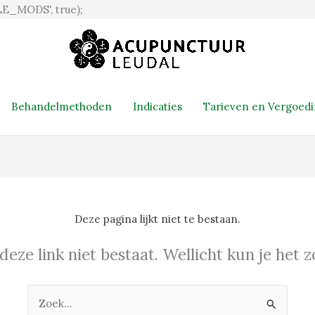
Ga
E_MODS', true);
naar
de
inhoud
Behandelmethoden
Indicaties
Tarieven en Vergoed
Deze pagina lijkt niet te bestaan.
 deze link niet bestaat. Wellicht kun je het
Zoek