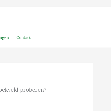
ingen
Contact
 zoekveld proberen?