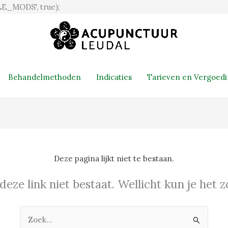
Ga
E_MODS', true);
naar
de
inhoud
Behandelmethoden
Indicaties
Tarieven en Vergoed
Deze pagina lijkt niet te bestaan.
 deze link niet bestaat. Wellicht kun je het
Zoek