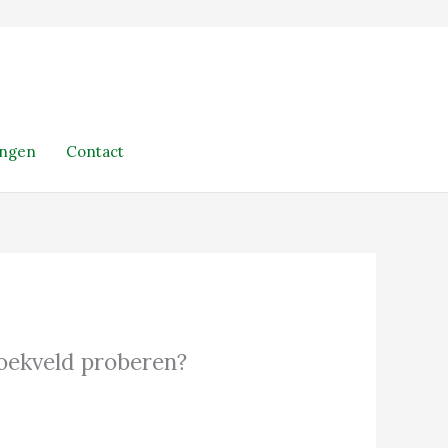
ingen
Contact
 zoekveld proberen?