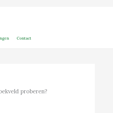
ingen
Contact
 zoekveld proberen?