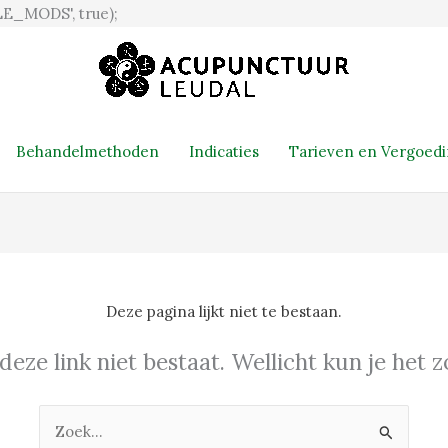
Ga
E_MODS', true);
naar
de
inhoud
Behandelmethoden
Indicaties
Tarieven en Vergoed
Deze pagina lijkt niet te bestaan.
 deze link niet bestaat. Wellicht kun je het
Zoek