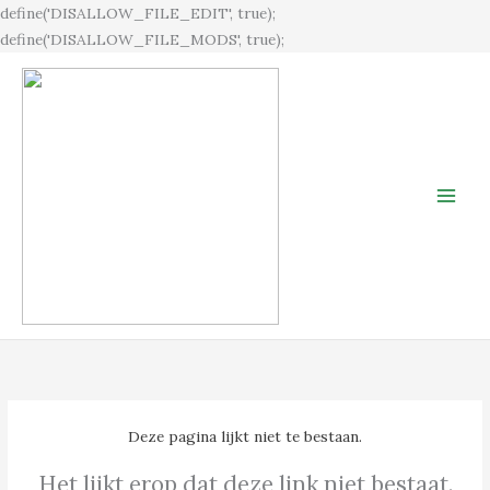
Ga
define('DISALLOW_FILE_EDIT', true);
naar
define('DISALLOW_FILE_MODS', true);
de
inhoud
Deze pagina lijkt niet te bestaan.
Het lijkt erop dat deze link niet bestaat.