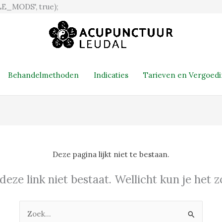
Ga
E_MODS', true);
naar
de
inhoud
Behandelmethoden
Indicaties
Tarieven en Vergoed
Deze pagina lijkt niet te bestaan.
 deze link niet bestaat. Wellicht kun je het
Zoek