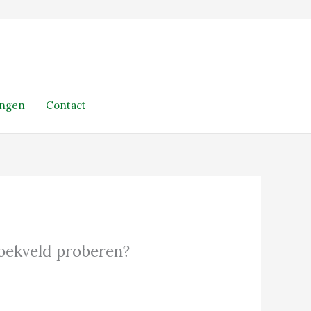
ingen
Contact
 zoekveld proberen?