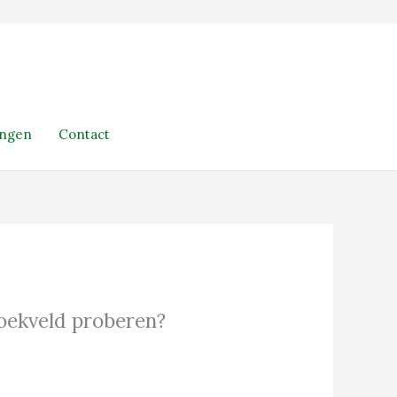
ingen
Contact
 zoekveld proberen?