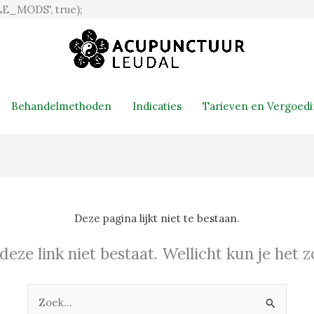
Ga
E_MODS', true);
naar
de
inhoud
Behandelmethoden
Indicaties
Tarieven en Vergoed
Deze pagina lijkt niet te bestaan.
 deze link niet bestaat. Wellicht kun je het
Zoek