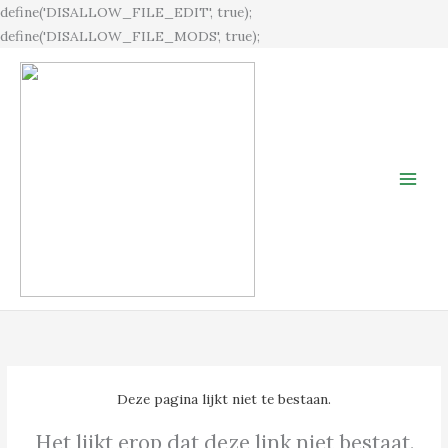
Ga
define('DISALLOW_FILE_EDIT', true);
naar
define('DISALLOW_FILE_MODS', true);
de
inhoud
Deze pagina lijkt niet te bestaan.
Het lijkt erop dat deze link niet bestaat.